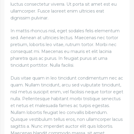
luctus consectetur viverra. Ut porta sit amet est eu
ullamcorper. Fusce laoreet enim ultricies erat
dignissim pulvinar.
In mattis rhoncus nisl, eget sodales felis elementum
sed. Aenean at ultricies lectus. Maecenas nec tortor
pretium, lobortis leo vitae, rutrum tortor. Morbi nec
consequat mi. Maecenas eu mauris et elit lacinia
pharetra quis ac purus. In feugiat purus at urna
tincidunt porttitor. Nulla facilisi.
Duis vitae quam in leo tincidunt condimentum nec ac
quam. Nullam tincidunt, arcu sed vulputate tincidunt,
nisl metus suscipit enim, vel facilisis neque tortor eget
nulla. Pellentesque habitant morbi tristique senectus
et netus et malesuada fames ac turpis egestas.
Nullam lobortis feugiat leo convallis bibendum.
Quisque vestibulum tellus eros, non ullamcorper lacus
sagittis a. Nunc imperdiet auctor elit quis lobortis.
Maecenas blandit commodo massa, sit amet